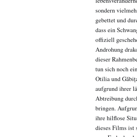
lebensverändernd
sondern vielmeh
gebettet und dur
dass ein Schwan
offiziell gescheh
Androhung drakon
dieser Rahmenbe
tun sich noch ei
Otilia und Găbiț
aufgrund ihrer l
Abtreibung durch
bringen. Aufgrun
ihre hilflose Si
dieses Films ist