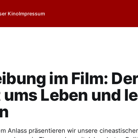
ser Kino
Impressum
ibung im Film: De
t ums Leben und l
en
 Anlass präsentieren wir unsere cineastische