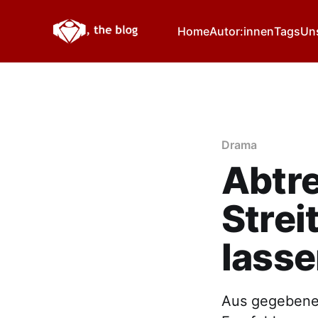
Home
Autor:innen
Tags
Un
Drama
Abtre
Strei
lass
Aus gegebenem