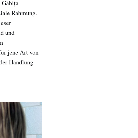
d Găbița
ziale Rahmung.
ieser
nd und
en
ür jene Art von
 der Handlung