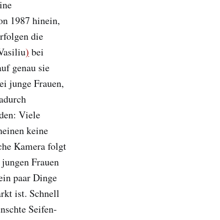
ine
on 1987 hinein,
rfolgen die
Vasiliu
)
bei
auf genau sie
wei junge Frauen,
dadurch
den: Viele
einen keine
che Kamera folgt
n jungen Frauen
ein paar Dinge
kt ist. Schnell
ünschte Seifen-