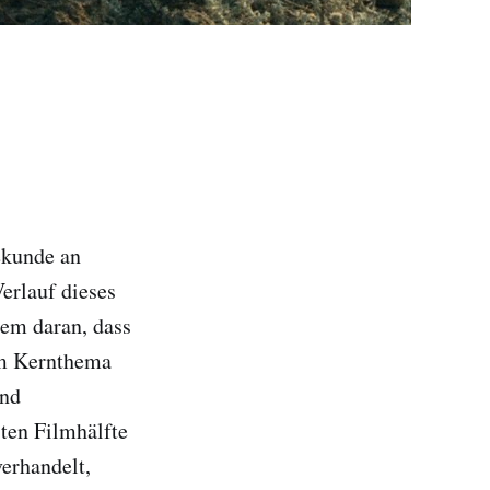
ekunde an
Verlauf dieses
lem daran, dass
em Kernthema
und
sten Filmhälfte
erhandelt,