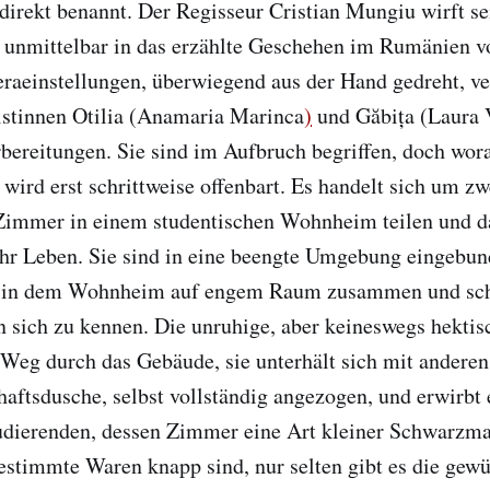
direkt benannt. Der Regisseur Cristian Mungiu wirft se
 unmittelbar in das erzählte Geschehen im Rumänien v
raeinstellungen, überwiegend aus der Hand gedreht, ve
istinnen Otilia (Anamaria Marinca
)
und Găbița (Laura 
bereitungen. Sie sind im Aufbruch begriffen, doch wor
, wird erst schrittweise offenbart. Es handelt sich um z
 Zimmer in einem studentischen Wohnheim teilen und 
ihr Leben. Sie sind in eine beengte Umgebung eingebun
 in dem Wohnheim auf engem Raum zusammen und sch
 sich zu kennen. Die unruhige, aber keineswegs hektis
 Weg durch das Gebäude, sie unterhält sich mit andere
aftsdusche, selbst vollständig angezogen, und erwirbt 
dierenden, dessen Zimmer eine Art kleiner Schwarzmar
bestimmte Waren knapp sind, nur selten gibt es die gew