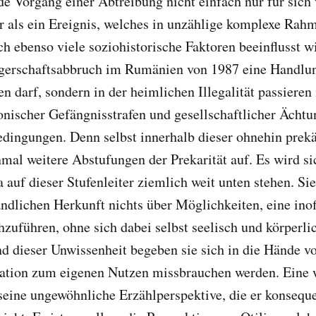
e Vorgang einer Abtreibung nicht einfach nur für sich 
r als ein Ereignis, welches in unzählige komplexe Ra
ch ebenso viele soziohistorische Faktoren beeinflusst wi
gerschaftsabbruch im Rumänien von 1987 eine Handlung 
en darf, sondern in der heimlichen Illegalität passieren
ischer Gefängnisstrafen und gesellschaftlicher Ächtun
dingungen. Denn selbst innerhalb dieser ohnehin prekä
nmal weitere Abstufungen der Prekarität auf. Es wird si
a auf dieser Stufenleiter ziemlich weit unten stehen. Si
ändlichen Herkunft nichts über Möglichkeiten, eine inof
zuführen, ohne sich dabei selbst seelisch und körperli
d dieser Unwissenheit begeben sie sich in die Hände v
tuation zum eigenen Nutzen missbrauchen werden. Eine 
 seine ungewöhnliche Erzählperspektive, die er konsequ