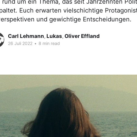
rund um ein Thema, das seit Jahrzehnten Polit
paltet. Euch erwarten vielschichtige Protagonis
erspektiven und gewichtige Entscheidungen.
Carl Lehmann
,
Lukas
,
Oliver Effland
26 Juli 2022
•
8 min read