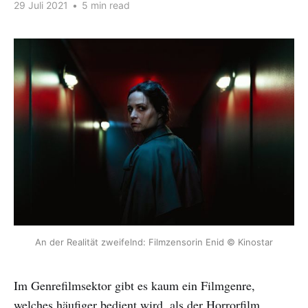
29 Juli 2021
•
5 min read
An der Realität zweifelnd: Filmzensorin Enid © Kinostar
Im Genrefilmsektor gibt es kaum ein Filmgenre,
welches häufiger bedient wird, als der Horrorfilm.