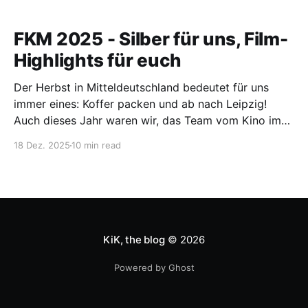
FKM 2025 - Silber für uns, Film-
Highlights für euch
Der Herbst in Mitteldeutschland bedeutet für uns
immer eines: Koffer packen und ab nach Leipzig!
Auch dieses Jahr waren wir, das Team vom Kino im
Kasten, wieder auf der Filmkunstmesse (FKM)
18 Dez. 2025
10 min read
unterwegs. Doch was machen wir da eigentlich
genau? Was ist die FKM? Die Filmkunstmesse in
Leipzig ist einer der
KiK, the blog
© 2026
Powered by Ghost