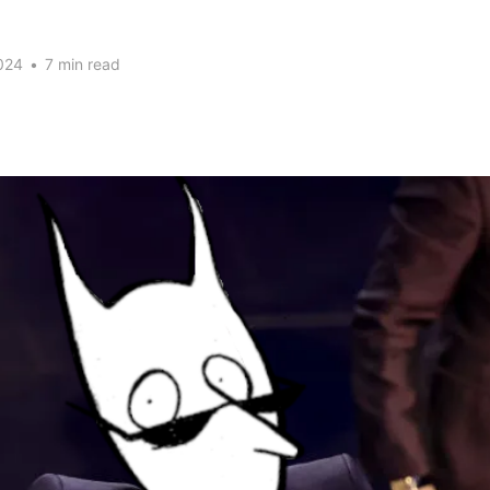
024
•
7 min read