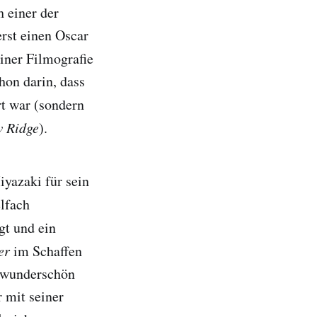
 einer der
rst einen Oscar
einer Filmografie
hon darin, dass
rt war (sondern
 Ridge
).
yazaki für sein
elfach
gt und ein
er
im Schaffen
in wunderschön
r mit seiner