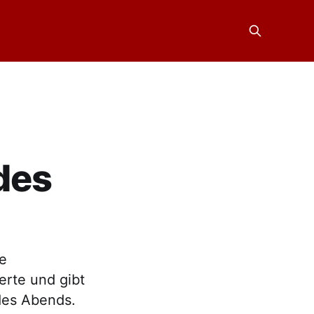
des
e
erte und gibt
des Abends.