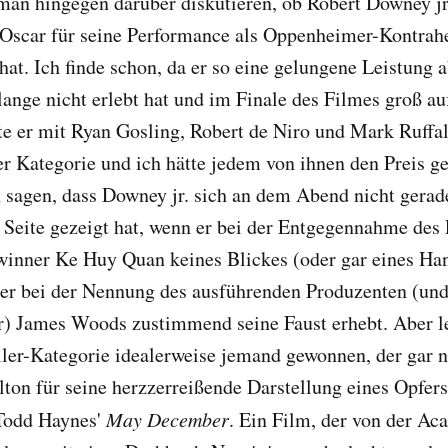
man hingegen darüber diskutieren, ob Robert Downey jr
-Oscar für seine Performance als Oppenheimer-Kontrah
hat. Ich finde schon, da er so eine gelungene Leistung a
ange nicht erlebt hat und im Finale des Filmes groß auf
te er mit Ryan Gosling, Robert de Niro und Mark Ruffal
r Kategorie und ich hätte jedem von ihnen den Preis 
 sagen, dass Downey jr. sich an dem Abend nicht gerad
Seite gezeigt hat, wenn er bei der Entgegennahme des 
ewinner Ke Huy Quan keines Blickes (oder gar eines Ha
ter bei der Nennung des ausführenden Produzenten (un
 James Woods zustimmend seine Faust erhebt. Aber let
ler-Kategorie idealerweise jemand gewonnen, der gar n
ton für seine herzzerreißende Darstellung eines Opfers
Todd Haynes'
May December
. Ein Film, der von der Ac