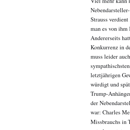
Viel mehr kann 
Nebendarsteller
Strauss verdient 
man es von ihm l
Andererseits hat
Konkurrenz in de
muss leider auch
sympathischsten 
letztjährigen G
würdigt und spä
Trump-Anhänger)
der Nebendarstel
war: Charles Mel
Missbrauchs in 