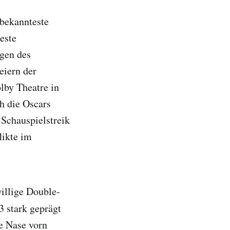
 bekannteste
este
gen des
eiern der
lby Theatre in
h die Oscars
 Schauspielstreik
likte im
illige Double-
3 stark geprägt
e Nase vorn