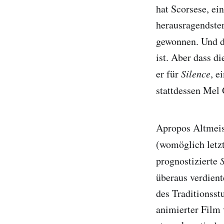
hat Scorsese, e
herausragendste
gewonnen. Und d
ist. Aber dass d
er für
Silence
, e
stattdessen Mel 
Apropos Altmeist
(womöglich letz
prognostizierte
überaus verdien
des Traditionsst
animierter Film 