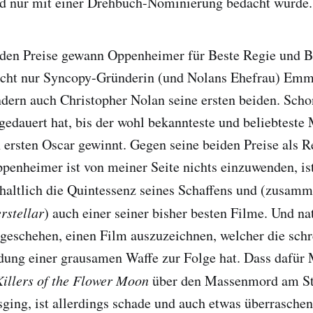
nd nur mit einer Drehbuch-Nominierung bedacht wurde.
eiden Preise gewann Oppenheimer für Beste Regie und B
cht nur Syncopy-Gründerin (und Nolans Ehefrau) Em
ndern auch Christopher Nolan seine ersten beiden. Sch
 gedauert hat, bis der wohl bekannteste und beliebteste
 ersten Oscar gewinnt. Gegen seine beiden Preise als R
penheimer ist von meiner Seite nichts einzuwenden, is
inhaltlich die Quintessenz seines Schaffens und (zusam
erstellar
) auch einer seiner bisher besten Filme. Und nat
tgeschehen, einen Film auszuzeichnen, welcher die sch
dung einer grausamen Waffe zur Folge hat. Dass dafür 
Killers of the Flower Moon
über den Massenmord am S
sging, ist allerdings schade und auch etwas überraschen