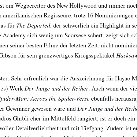
inst ein Wegbereiter des New Hollywood und immer noch
n amerikanischen Regisseure, trotz 16 Nominierungen e
as für
The Departed
, der schwerlich ein Highlight in s
ie Academy sich wenig um Scorsese schert, zeigt sich sc
inen seiner besten Filme der letzten Zeit, nicht nominie
Gibson für sein grenzwertiges Kriegsspektakel
Hacksaw
er: Sehr erfreulich war die Auszeichnung für Hayao Mi
tes) Werk
Der Junge und der Reiher
. Auch wenn der vi
Spider-Man: Across the Spider-Verse
ebenfalls herausra
ter Gewinner gewesen wäre und
Der Junge und der Reih
udios Ghibli eher im Mittelfeld rangiert, ist er doch e
voller Detailverliebtheit und mit Tiefgang. Zudem ist e