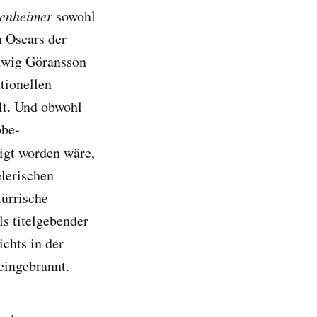
enheimer
sowohl
n Oscars der
dwig Göransson
tionellen
lt. Und obwohl
obe-
igt worden wäre,
elerischen
mürrische
ls titelgebender
chts in der
eingebrannt.