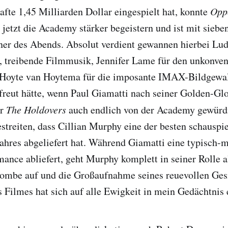
afte 1,45 Milliarden Dollar eingespielt hat, konnte
Opp
h jetzt die Academy stärker begeistern und ist mit siebe
ner des Abends. Absolut verdient gewannen hierbei Lu
e, treibende Filmmusik, Jennifer Lame für den unkonven
 Hoyte van Hoytema für die imposante IMAX-Bildgewa
freut hätte, wenn Paul Giamatti nach seiner Golden-Gl
ür
The Holdovers
auch endlich von der Academy gewürd
estreiten, dass Cillian Murphy eine der besten schauspi
ahres abgeliefert hat. Während Giamatti eine typisch-
ance abliefert, geht Murphy komplett in seiner Rolle a
ombe auf und die Großaufnahme seines reuevollen Gesi
s Filmes hat sich auf alle Ewigkeit in mein Gedächtnis 