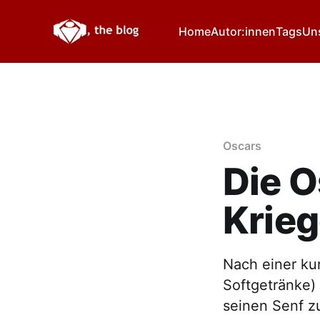
Home
Autor:innen
Tags
Un
Oscars
Die O
Krie
Nach einer ku
Softgetränke)
seinen Senf z