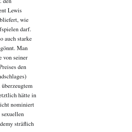
. den
ent Lewis
bliefert, wie
spielen darf.
o auch starke
gegönnt. Man
e von seiner
Preises den
ndschlages)
d überzeugtem
ztlich hätte in
icht nominiert
 sexuellen
ademy sträflich