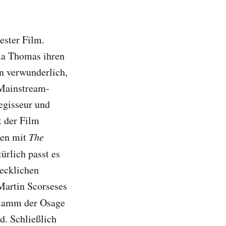
ester Film.
ma Thomas ihren
on verwunderlich,
 Mainstream-
egisseur und
t der Film
men mit
The
ürlich passt es
recklichen
Martin Scorseses
tamm der Osage
d. Schließlich