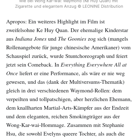
Wie bei Wong Kar-wai: Waymond (Ke Huy Quan) mit 
Zigarette und elegantem Anzug © LEONINE Distribution
Apropos: Ein weiteres Highlight im Film ist
zweifelsohne Ke Huy Quan. Der ehemalige Kinderstar
aus
Indiana Jones
und
The Goonies
zog sich (mangels
Rollenangebote für junge chinesische Amerikaner) vom
Schauspiel zurück, wurde Stuntchoreograph und feiert
jetzt sein Comeback. In
Everything Everywhere All at
Once
liefert er eine Performance, als wäre er nie weg
gewesen, und das (dank der Multiversums-Thematik)
gleich in drei verschiedenen Waymond-Rollen: dem
verpeilten und tollpatschigen, aber herzlichen Ehemann,
dem knallharten Martial-Arts-Kämpfer aus der Endzeit
und dem eleganten, reichen Smokingträger aus der
Wong-Kar-wai-Hommage. Zusammen mit Stephanie
Hsu, die sowohl Evelyns queere Tochter, als auch die