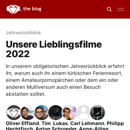
Jahresrückblick
Unsere Lieblingsfilme
2022
In unserem obligatorischen Jahresrückblick erfahrt
ihr, warum auch ihr einem türkischen Ferienresort,
einem Amateurpornopärchen oder dem ein oder
anderen Multiversum auch einen Besuch
abstatten solltet.
Oliver Effland
,
Tim
,
Lukas
,
Carl Lehmann
,
Philipp
Hechtfisch
,
Anton Schroeder
,
Anne-Ailine